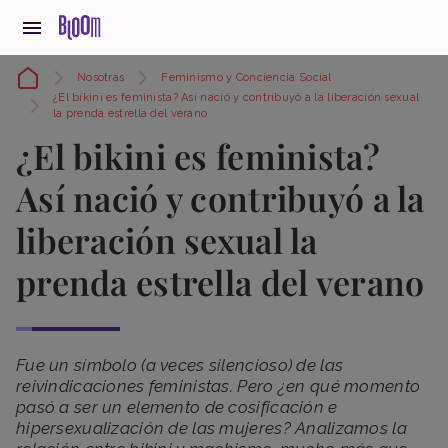
Nosotras
Feminismo y Conciencia Social
¿El bikini es feminista? Así nació y contribuyó a la liberación sexual
la prenda estrella del verano
¿El bikini es feminista?
Así nació y contribuyó a la
liberación sexual la
prenda estrella del verano
Fue un símbolo (a veces silencioso) de las
reivindicaciones feministas. Pero ¿en qué momento
pasó a ser un elemento de cosificación e
hipersexualización de las mujeres? Analizamos la