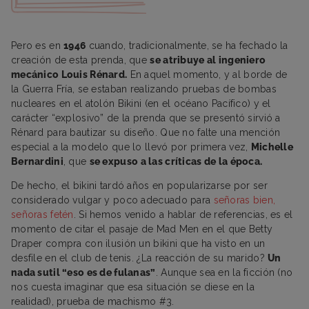
Pero es en
1946
cuando, tradicionalmente, se ha fechado la
creación de esta prenda, que
se atribuye al ingeniero
mecánico Louis Rénard.
En aquel momento, y al borde de
la Guerra Fría, se estaban realizando pruebas de bombas
nucleares en el atolón Bikini (en el océano Pacífico) y el
carácter “explosivo” de la prenda que se presentó sirvió a
Rénard para bautizar su diseño. Que no falte una mención
especial a la modelo que lo llevó por primera vez,
Michelle
Bernardini
, que
se expuso a las críticas de la época.
De hecho, el bikini tardó años en popularizarse por ser
considerado vulgar y poco adecuado para
señoras bien,
señoras fetén
. Si hemos venido a hablar de referencias, es el
momento de citar el pasaje de Mad Men en el que Betty
Draper compra con ilusión un bikini que ha visto en un
desfile en el club de tenis. ¿La reacción de su marido?
Un
nada sutil “eso es de fulanas”
. Aunque sea en la ficción (no
nos cuesta imaginar que esa situación se diese en la
realidad), prueba de machismo #3.