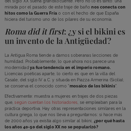
del siglo XX suena grandilocuente. Pero no lo es tanto: una
mirada por el pasado de este traje de baño
nos conecta con
hitos como la Guerra Fría
o con el hecho de que España
hiciera del turismo uno de los pilares de su economía.
Roma did it first
: ¿y si el bikini es
un invento de la Antigüedad?
La Antigua Roma tiende a darnos soberanas lecciones de
humildad. Probablemente, lo que ahora nos parece una
modernidad
ya fue tendencia en el imperio romano.
Licencias poéticas aparte, lo cierto es que en la villa del
Casale, del siglo IV a.C. y situada en Piazza Armerina (Sicilia),
se conserva el conocido como “
mosaico de los bikinis
”.
Efectivamente: muestra a mujeres en trajes de dos piezas
que,
según cuentan los historiadores
, se empleaban para la
práctica deportiva. Hay otras representaciones similares en la
cultura griega, lo que nos lleva a preguntarnos: si hace más
de 2000 años ya existía algo similar al bikini,
¿por qué hasta
los años 40-50 del siglo XX no se popularizó?