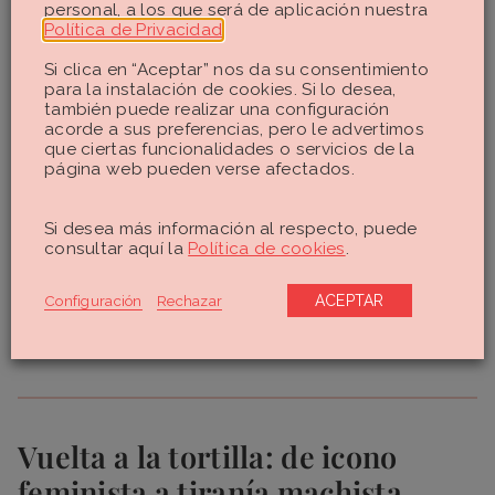
personal, a los que será de aplicación nuestra
Política de Privacidad
.
Si clica en “Aceptar” nos da su consentimiento
para la instalación de cookies. Si lo desea,
también puede realizar una configuración
acorde a sus preferencias, pero le advertimos
No fue fácil contar con el visto
que ciertas funcionalidades o servicios de la
bueno del régimen, pero la
página web pueden verse afectados.
aportación económica de los
turistas fue un argumento de peso
y Benidorm se convirtió (todavía lo
Si desea más información al respecto, puede
es) en uno de los destinos
consultar aquí la
Política de cookies
.
costeros de España por
excelencia.
Configuración
Rechazar
ACEPTAR
Vuelta a la tortilla: de icono
feminista a tiranía machista