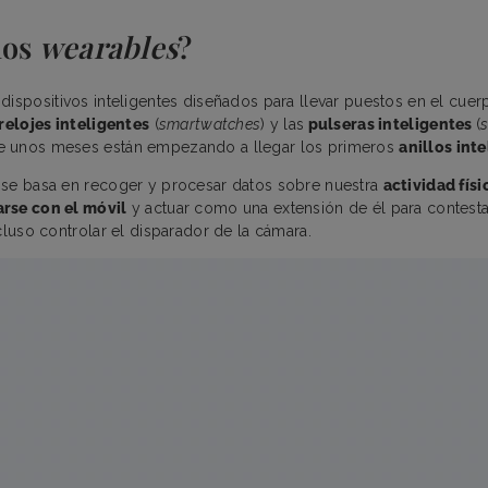
los
wearables
?
dispositivos inteligentes diseñados para llevar puestos en el cue
relojes inteligentes
(
smartwatches
) y las
pulseras inteligentes
(
 unos meses están empezando a llegar los primeros
anillos int
 se basa en recoger y procesar datos sobre nuestra
actividad fís
arse con el móvil
y actuar como una extensión de él para contestar
cluso controlar el disparador de la cámara.