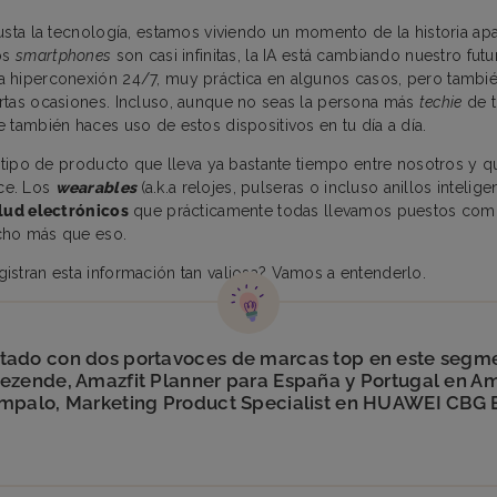
usta la tecnología, estamos viviendo un momento de la historia apa
os
smartphones
son casi infinitas, la IA está cambiando nuestro fut
 hiperconexión 24/7, muy práctica en algunos casos, pero tambi
rtas ocasiones. Incluso, aunque no seas la persona más
techie
de t
 también haces uso de estos dispositivos en tu día a día.
n tipo de producto que lleva ya bastante tiempo entre nosotros y q
ce. Los
wearables
(a.k.a relojes, pulseras o incluso anillos intelig
alud electrónicos
que prácticamente todas llevamos puestos com
cho más que eso.
stran esta información tan valiosa? Vamos a entenderlo.
ado con dos portavoces de marcas top en este segm
ezende, Amazfit Planner para España y Portugal en Ama
mpalo, Marketing Product Specialist en HUAWEI CBG 