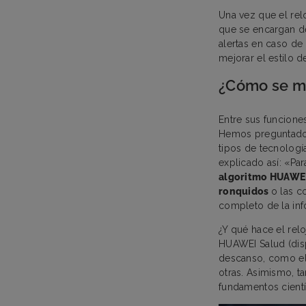
Una vez que el relo
que se encargan de 
alertas en caso d
mejorar el estilo d
¿Cómo se mi
Entre sus funcione
Hemos preguntad
tipos de tecnologí
explicado así: «Pa
algoritmo HUAWEI
ronquidos
o las c
completo de la inf
¿Y qué hace el rel
HUAWEI Salud (disp
descanso, como el 
otras. Asimismo, t
fundamentos cientí