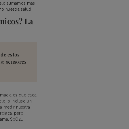
odelo sumamos más
o nuestra salud.
ónicos? La
 de estos
os: sensores
 magia es que cada
loj o incluso un
a medir nuestra
rdíaca, pero
rama, SpO2…