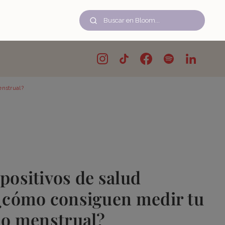
enstrual?
positivos de salud
 ¿cómo consiguen medir tu
clo menstrual?