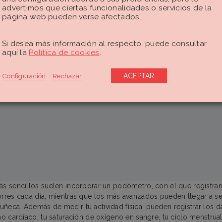
advertimos que ciertas funcionalidades o servicios de la
página web pueden verse afectados.
Si desea más información al respecto, puede consultar
aquí la
Política de cookies
.
Configuración
Rechazar
ACEPTAR
ás sencillos suelen incorporar un podómetro, con el que registra
orres cada día, mientras que los más avanzados pueden llegar a se
ñeca. Además de medir tu actividad física, pueden registrar los da
tmo cardíaco, tu saturación de oxígeno en sangre, tu ciclo menstrua