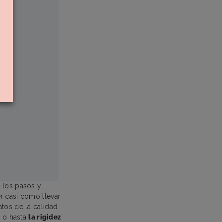
n los pasos y
r casi como llevar
tos de la calidad
l o hasta
la rigidez