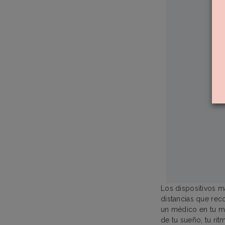
Los dispositivos m
distancias que rec
un médico en tu mu
de tu sueño, tu ri