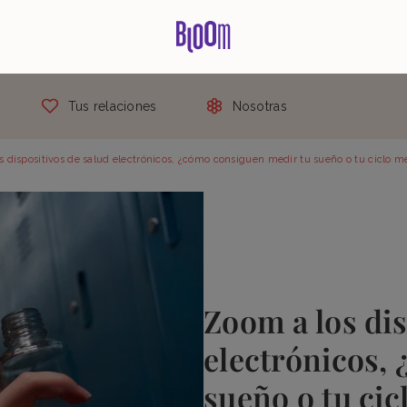
Tus relaciones
Nosotras
 dispositivos de salud electrónicos, ¿cómo consiguen medir tu sueño o tu ciclo m
Zoom a los dis
electrónicos,
sueño o tu ci