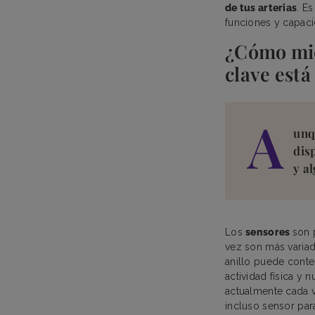
de tus arterias
. E
funciones y capac
¿Cómo mid
clave está
A
unq
dis
y a
Los
sensores
son 
vez son más variad
anillo puede conte
actividad física y
actualmente cada 
incluso sensor para