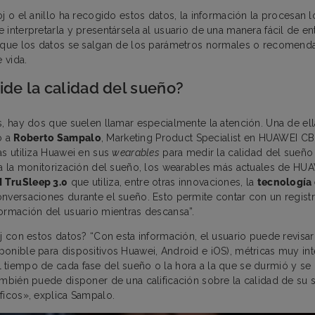
j o el anillo ha recogido estos datos, la información la procesan 
interpretarla y presentársela al usuario de una manera fácil de ent
e que los datos se salgan de los parámetros normales o recomend
e vida.
de la calidad del sueño?
s, hay dos que suelen llamar especialmente la atención. Una de ell
o a
Roberto Sampalo
, Marketing Product Specialist en HUAWEI C
as utiliza Huawei en sus
wearables
para medir la calidad del sueño
ra la monitorización del sueño, los wearables más actuales de HU
 TruSleep 3.0
que utiliza, entre otras innovaciones, la
tecnología
onversaciones durante el sueño. Esto permite contar con un regi
ormación del usuario mientras descansa”.
oj con estos datos? “Con esta información, el usuario puede revisa
onible para dispositivos Huawei, Android e iOS), métricas muy in
tiempo de cada fase del sueño o la hora a la que se durmió y se 
ambién puede disponer de una calificación sobre la calidad de su
ficos», explica Sampalo.