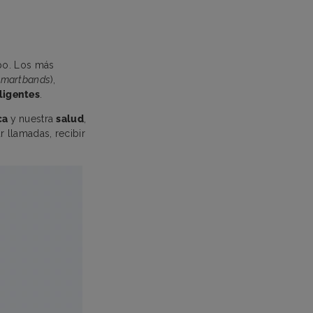
rpo. Los más
smartbands
),
eligentes
.
ica
y nuestra
salud
,
 llamadas, recibir