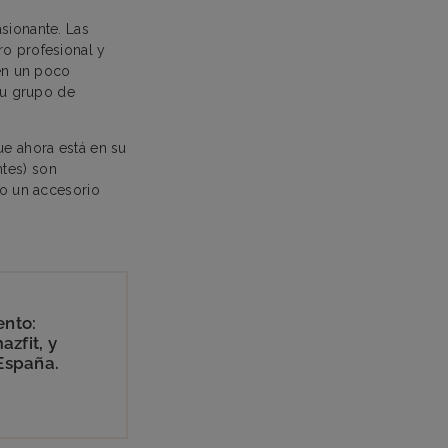
sionante. Las
uro profesional y
én un poco
u grupo de
ue ahora está en su
entes) son
o un accesorio
ento:
zfit, y
España.