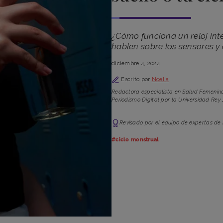
¿Cómo funciona un reloj int
hablen sobre los sensores y 
diciembre 4, 2024
Escrito por
Noelia
Redactora especialista en Salud Femenina
Periodismo Digital por la Universidad Rey 
Revisado por el equipo de expertas de
#ciclo menstrual