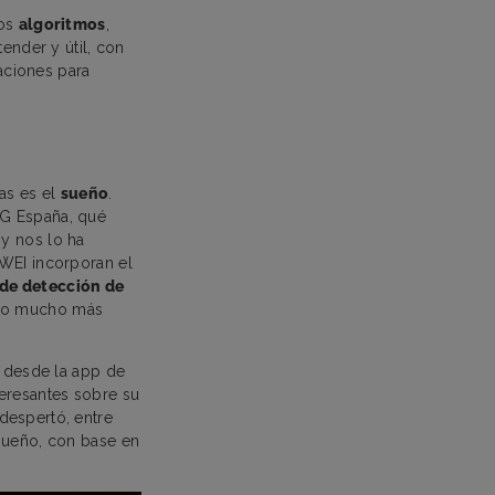
los
algoritmos
,
ender y útil, con
aciones para
as es el
sueño
.
BG España, qué
 y nos lo ha
AWEI incorporan el
 de detección de
stro mucho más
r desde la app de
teresantes sobre su
despertó, entre
 sueño, con base en