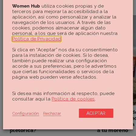
Women Hub
utiliza cookies propias y de
terceros para mejorar la accesibilidad a la
aplicación, así como personalizar y analizar la
navegación de los usuarios. A través de las
cookies, podemos almacenar algún dato
personal, a los que será de aplicación nuestra
Política de Privacidad
.
Si clica en “Aceptar” nos da su consentimiento
para la instalación de cookies. Si lo desea,
también puede realizar una configuración
acorde a sus preferencias, pero le advertimos
que ciertas funcionalidades o servicios de la
página web pueden verse afectados.
Si desea más información al respecto, puede
consultar aquí la
Política de cookies
.
Ansiedad y Estrés
Vida Saludable
Ansiedad en verano: ¿por qué
Hemos probado
Configuración
Rechazar
ACEPTAR
me da el bajón cuando se
viral del verano
supone que debo estar
solo sirve par
pletórica?
a tu moreno