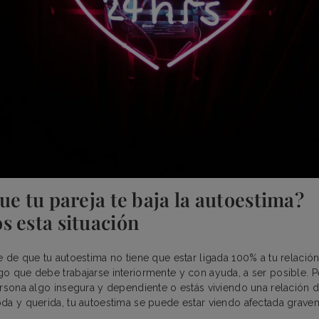
ue tu pareja te baja la autoestima?
s esta situación
e de que tu autoestima no tiene que estar ligada 100% a tu relación
go que debe trabajarse interiormente y con ayuda, a ser posible. 
ersona algo insegura y dependiente o estás viviendo una relación d
da y querida, tu autoestima se puede estar viendo afectada grav