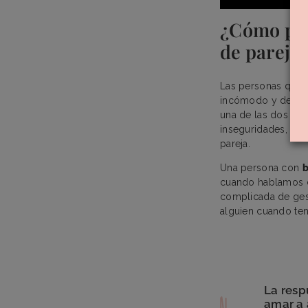
¿Cómo pue
de pareja
Las personas que 
incómodo y desfav
una de las dos pe
inseguridades, mie
pareja.
Una persona con
b
cuando hablamos
complicada de ges
alguien cuando te
La resp
amar a 