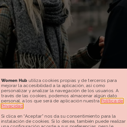
Women Hub
utiliza cookies propias y de terceros para
mejorar la accesibilidad a la aplicación, así como
personalizar y analizar la navegación de los usuarios. A
través de las cookies, podemos almacenar algún dato
personal, a los que será de aplicación nuestra
Política de
Privacidad
.
Si clica en “Aceptar” nos da su consentimiento para la
instalación de cookies. Si lo desea, también puede realizar
una configuración acorde a sus preferencias, pero le