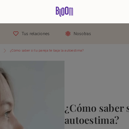
Tus relaciones
Nosotras
¿Cómo saber si tu pareja te baja la autoestima?
¿Cómo saber si
autoestima?