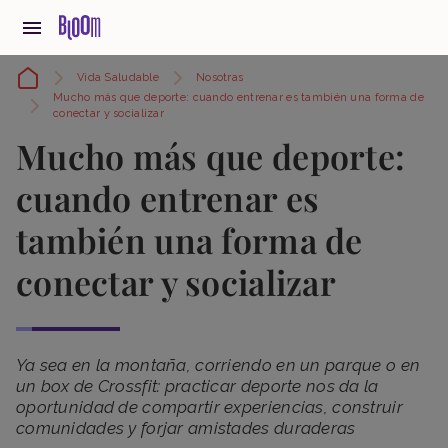
Vida Saludable
Nosotras
Mucho más que deporte: cuando entrenar es también una forma de
conectar y socializar
Mucho más que deporte:
cuando entrenar es
también una forma de
conectar y socializar
Ya sea en la montaña, corriendo en un parque o en
un box de Crossfit: practicar deporte nos da la
oportunidad de compartir experiencias, construir
comunidades y forjar amistades duraderas