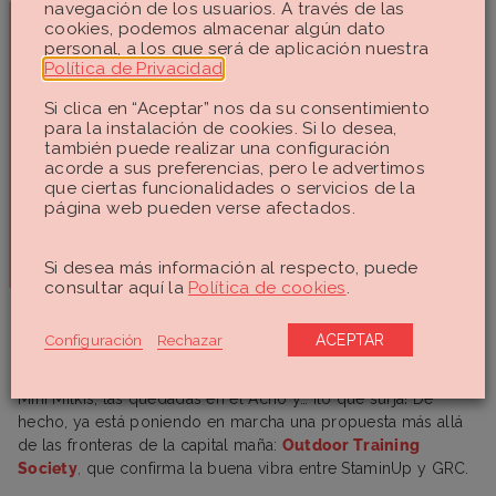
navegación de los usuarios. A través de las
cookies, podemos almacenar algún dato
Me he dado cuenta de que la gente en
personal, a los que será de aplicación nuestra
general tiene ganas de hacer cosas, de
Política de Privacidad
.
conocer a otras personas, de relacionarse
Si clica en “Aceptar” nos da su consentimiento
y compartir experiencias… Se valora que
para la instalación de cookies. Si lo desea,
se organicen cosas así.
también puede realizar una configuración
acorde a sus preferencias, pero le advertimos
Cristina Caballero, fundadora de Gelato Running
que ciertas funcionalidades o servicios de la
Club
página web pueden verse afectados.
Si desea más información al respecto, puede
consultar aquí la
Política de cookies
.
Durante los meses de verano el club se ha tomado un
Configuración
Rechazar
ACEPTAR
pequeño descanso
por imperativo meteorológico
, pero el
plan de Cris es retomar con fuerza a partir de septiembre los
Mini Milkis, las quedadas en el Acho y… ¡lo que surja! De
hecho, ya está poniendo en marcha una propuesta más allá
de las fronteras de la capital maña:
Outdoor Training
Society
,
que confirma la buena vibra entre StaminUp y GRC.