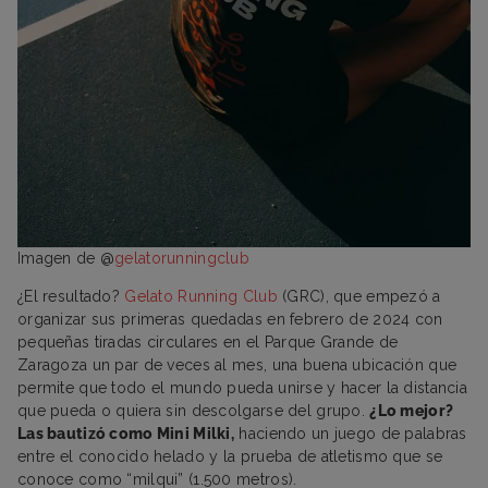
Imagen de @
gelatorunningclub
¿El resultado?
Gelato Running Club
(GRC), que empezó a
organizar sus primeras quedadas en febrero de 2024 con
pequeñas tiradas circulares en el Parque Grande de
Zaragoza un par de veces al mes, una buena ubicación que
permite que todo el mundo pueda unirse y hacer la distancia
que pueda o quiera sin descolgarse del grupo.
¿Lo mejor?
Las bautizó como Mini Milki,
haciendo un juego de palabras
entre el conocido helado y la prueba de atletismo que se
conoce como “milqui” (1.500 metros).