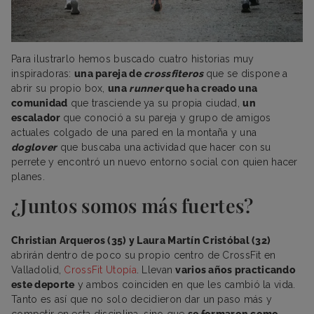
Para ilustrarlo hemos buscado cuatro historias muy
inspiradoras:
una pareja de
crossfiteros
que se dispone a
abrir su propio box,
una
runner
que ha creado una
comunidad
que trasciende ya su propia ciudad,
un
escalador
que conoció a su pareja y grupo de amigos
actuales colgado de una pared en la montaña y una
doglover
que buscaba una actividad que hacer con su
perrete y encontró un nuevo entorno social con quien hacer
planes.
¿Juntos somos más fuertes?
Christian Arqueros (35) y Laura Martín Cristóbal (32)
abrirán dentro de poco su propio centro de CrossFit en
Valladolid,
CrossFit Utopía
. Llevan
varios años practicando
este deporte
y ambos coinciden en que les cambió la vida.
Tanto es así que no solo decidieron dar un paso más y
competir en esta disciplina, sino que
se formaron como