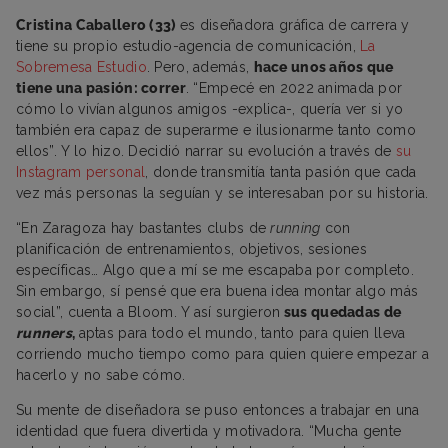
Cristina Caballero (33)
es diseñadora gráfica de carrera y
tiene su propio estudio-agencia de comunicación,
La
Sobremesa Estudio
. Pero, además,
hace unos años que
tiene una pasión: correr
. “Empecé en 2022 animada por
cómo lo vivían algunos amigos -explica-, quería ver si yo
también era capaz de superarme e ilusionarme tanto como
ellos”. Y lo hizo. Decidió narrar su evolución a través de
su
Instagram personal
, donde transmitía tanta pasión que cada
vez más personas la seguían y se interesaban por su historia.
“En Zaragoza hay bastantes clubs de
running
con
planificación de entrenamientos, objetivos, sesiones
específicas… Algo que a mí se me escapaba por completo.
Sin embargo, sí pensé que era buena idea montar algo más
social”, cuenta a Bloom. Y así surgieron
sus quedadas de
runners
,
aptas para todo el mundo, tanto para quien lleva
corriendo mucho tiempo como para quien quiere empezar a
hacerlo y no sabe cómo.
Su mente de diseñadora se puso entonces a trabajar en una
identidad que fuera divertida y motivadora. “Mucha gente