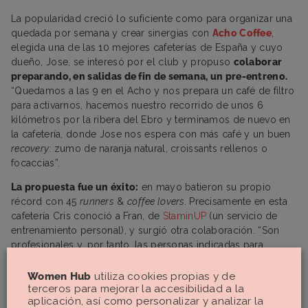
La popularidad creció lo suficiente como para organizar una
quedada por semana y crear sinergias con
Acho Coffee
,
elegida una de las 10 mejores cafeterías de España y cuyo
dueño, Jose, se interesó por el club y propuso
colaborar
preparando, en salidas de fin de semana, un pre-entreno.
“Quedamos a las 9 en el Acho y nos prepara un café de filtro
para activarnos, hacemos nuestro recorrido de unos 6
kilómetros por la ribera del Ebro y terminamos de nuevo en
la cafetería, donde Jose nos espera con más café y un buen
recovery
: zumo de naranja natural, croissants rellenos o
focaccias”.
La propuesta fue un éxito:
en mayo batieron su propio
récord con 45
runners
&
coffee lovers.
Precisamente en esta
cafetería Cris conoció a Fran, de
StaminUP
(un servicio de
entrenamiento personal), y surgió otra colaboración. “Son
profesionales y, por tanto, las personas indicadas para
resolver cualquier duda técnica, por lo que montamos un par
de sesiones gratis de técnica y fuerza de carrera que
Women Hub
utiliza cookies propias y de
terceros para mejorar la accesibilidad a la
también tuvieron muy buena acogida”, comenta.
aplicación, así como personalizar y analizar la