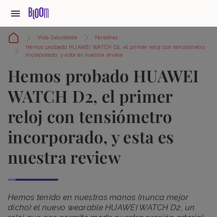
Vida Saludable
Nosotras
Hemos probado HUAWEI WATCH D2, el primer reloj con tensiómetro
incorporado, y esta es nuestra review
Hemos probado HUAWEI
WATCH D2, el primer
reloj con tensiómetro
incorporado, y esta es
nuestra review
Hemos tenido en nuestras manos (nunca mejor
dicho) el nuevo wearable HUAWEI WATCH D2, un