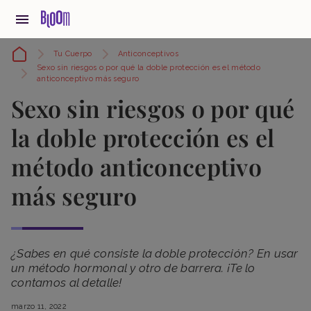
Tu Cuerpo
Anticonceptivos
Sexo sin riesgos o por qué la doble protección es el método
anticonceptivo más seguro
Sexo sin riesgos o por qué
la doble protección es el
método anticonceptivo
más seguro
¿Sabes en qué consiste la doble protección? En usar
un método hormonal y otro de barrera. ¡Te lo
contamos al detalle!
marzo 11, 2022