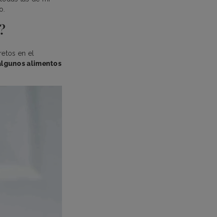
o.
?
retos en el
algunos alimentos