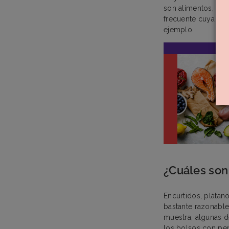
son alimentos, com
frecuente cuya cau
ejemplo.
¿Cuáles son
Encurtidos, plátan
bastante razonable
muestra, algunas 
los bolsos con pep