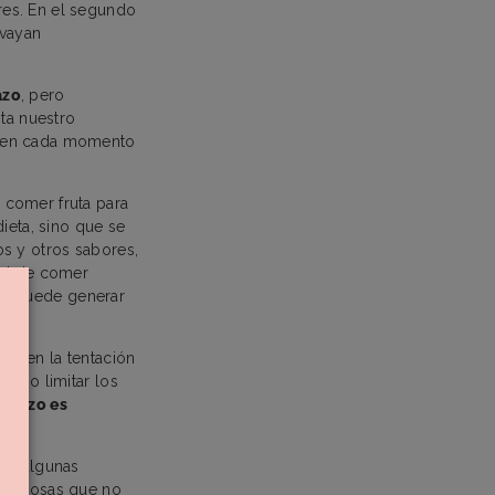
res. En el segundo
 vayan
azo
, pero
ta nuestro
e en cada momento
.
 comer fruta para
ieta, sino que se
os y otros sabores,
dad de comer
e puede generar
er en la tentación
os o limitar los
barazo es
a a algunas
par cosas que no