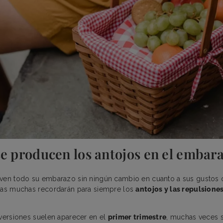
se producen los antojos en el embar
ven todo su embarazo sin ningún cambio en cuanto a sus gustos o
tras muchas recordarán para siempre los
antojos y las repulsione
aversiones suelen aparecer en el
primer trimestre
, muchas veces 