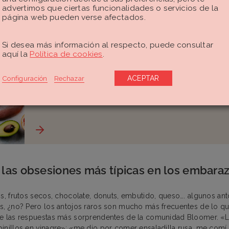
advertimos que ciertas funcionalidades o servicios de la
o pasta de dientes, tierra o jabón. Es un tema muy extraño, pero r
página web pueden verse afectados.
sa suele responder a una deficiencia nutricional como una anemia 
Si desea más información al respecto, puede consultar
te r
aquí la
Política de cookies
.
Dieta en el embarazo: ¿qué aliment
Configuración
Rechazar
ACEPTAR
no debes tomar cuando estás emba
 las obsesiones más típicas en los embara
os, frutos secos, chocolate, donuts, embutido, queso…. algunos an
s, ¿no? Pero los antojos raros son mucho más frecuentes de lo qu
de las respuestas más sorprendentes de la comunidad Bloomer. «L
inillos en vinagre»; «me dio por comer ensaladilla rusa, me comí 