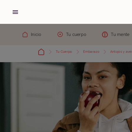
Inicio
Tu cuerpo
Tu mente
Tu Cuerpo
Embarazo
Antojos y ave