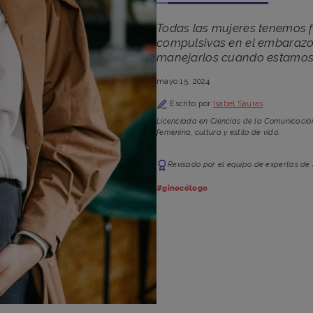
Todas las mujeres tenemos fi
compulsivas en el embarazo
manejarlos cuando estamo
mayo 15, 2024
Escrito por
Isabel Sauras
Licenciada en Ciencias de la Comunicació
femenina, cultura y estilo de vida.
Revisado por el equipo de expertas de
#ginecólogo