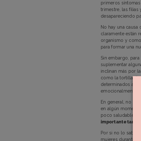
primeros síntomas
trimestre, las fil
desapareciendo pa
No hay una causa c
claramente están 
organismo y como 
para formar una nu
Sin embargo, para 
suplementar alguna
inclinan más por l
como la tortilla d
determinados alim
emocionalmente e
En general, no pas
en algún momento, 
poco saludables.
L
importante tanto 
Por si no lo sabías
mujeres durante el