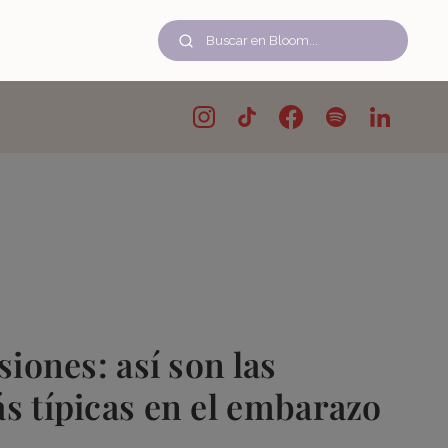
siones: así son las
s típicas en el embarazo