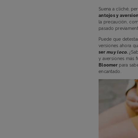
Suena a cliché, pe
antojos y aversio
la precaución, co
pasado previament
Puede que detestar
versiones ahora q
ser
muy loco
.
¿Sab
y aversiones más f
Bloomer
para sabe
encantado.