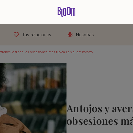
Tus relaciones
Nosotras
rsiones: así son las obsesiones más típicas en el embarazo
Antojos y aver
obsesiones má