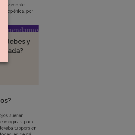
elativamente
ferropénica, por
ecomendamos
os debes y
razada?
zos?
tojos suenan
e imaginas, para
levaba tuppers en
todas las de mi