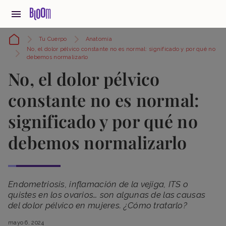
Tu Cuerpo
Anatomía
No, el dolor pélvico constante no es normal: significado y por qué no
debemos normalizarlo
No, el dolor pélvico
constante no es normal:
significado y por qué no
debemos normalizarlo
Endometriosis, inflamación de la vejiga, ITS o
quistes en los ovarios… son algunas de las causas
del dolor pélvico en mujeres. ¿Cómo tratarlo?
mayo 6, 2024