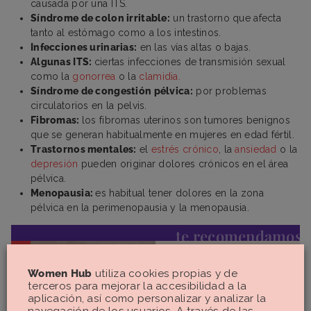
causada por una ITS.
Síndrome de colon irritable:
un trastorno que afecta
tanto al estómago como a los intestinos.
Infecciones urinarias:
en las vías altas o bajas.
Algunas ITS:
ciertas infecciones de transmisión sexual
como la
gonorrea
o la
clamidia.
Síndrome de congestión pélvica:
por problemas
circulatorios en la pelvis.
Fibromas:
los fibromas uterinos son tumores benignos
que se generan habitualmente en mujeres en edad fértil.
Trastornos mentales:
el
estrés crónico
, la
ansiedad
o la
depresión
pueden originar dolores crónicos en el área
pélvica.
Menopausia:
es habitual tener dolores en la zona
pélvica en la perimenopausia y la menopausia.
te recomendamos
¿Cómo saber si
Women Hub
utiliza cookies propias y de
tengo
terceros para mejorar la accesibilidad a la
aplicación, así como personalizar y analizar la
endometriosis?
navegación de los usuarios. A través de las