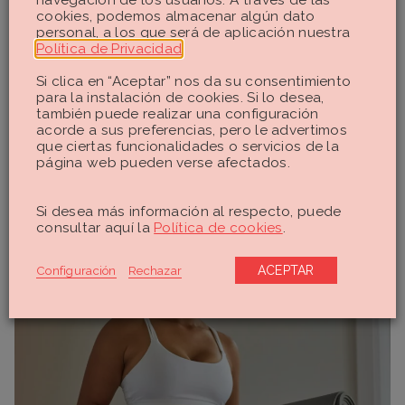
cookies, podemos almacenar algún dato
Descubre cómo
personal, a los que será de aplicación nuestra
es el
Política de Privacidad
.
diagnóstico y
Si clica en “Aceptar” nos da su consentimiento
para la instalación de cookies. Si lo desea,
las pruebas
también puede realizar una configuración
para detectarla
acorde a sus preferencias, pero le advertimos
que ciertas funcionalidades o servicios de la
página web pueden verse afectados.
Si desea más información al respecto, puede
consultar aquí la
Política de cookies
.
Configuración
Rechazar
ACEPTAR