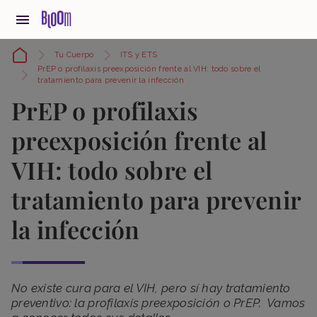
Tu Cuerpo
ITS y ETS
PrEP o profilaxis preexposición frente al VIH: todo sobre el
tratamiento para prevenir la infección
PrEP o profilaxis
preexposición frente al
VIH: todo sobre el
tratamiento para prevenir
la infección
No existe cura para el VIH, pero sí hay tratamiento
preventivo: la profilaxis preexposición o PrEP. Vamos