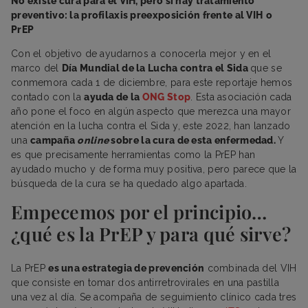
No existe cura para el VIH, pero sí hay tratamiento
preventivo: la profilaxis preexposición frente al VIH
o
PrEP
Con el objetivo de ayudarnos a conocerla mejor y en el
marco del
Día Mundial de la Lucha contra el Sida
que se
conmemora cada 1 de diciembre, para este reportaje hemos
contado con la
ayuda de la
ONG Stop
. Esta asociación cada
año pone el foco en algún aspecto que merezca una mayor
atención en la lucha contra el Sida y, este 2022, han lanzado
una
campaña
online
sobre la cura de esta enfermedad.
Y
es que precisamente herramientas como la PrEP han
ayudado mucho y de forma muy positiva, pero parece que la
búsqueda de la cura se ha quedado algo apartada.
Empecemos por el principio…
¿qué es la PrEP y para qué sirve?
La PrEP
es una estrategia de prevención
combinada del VIH
que consiste en tomar dos antirretrovirales en una pastilla
una vez al día. Se acompaña de seguimiento clínico cada tres